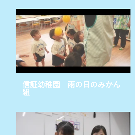
信証幼稚園 雨の日のみかん
組