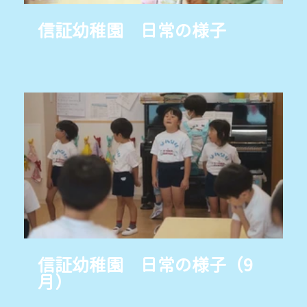
信証幼稚園 日常の様子
信証幼稚園 日常の様子（9
月）