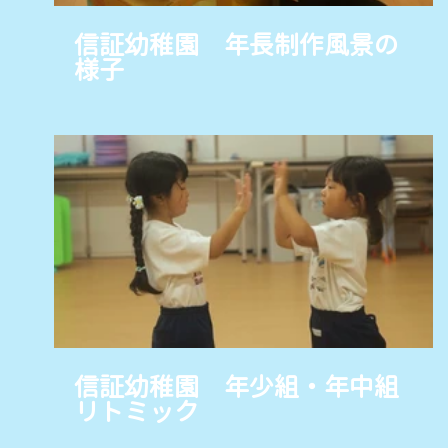
信証幼稚園 年長制作風景の
様子
信証幼稚園 年少組・年中組
リトミック