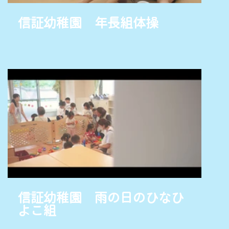
信証幼稚園 年長組体操
信証幼稚園 雨の日のひなひ
よこ組