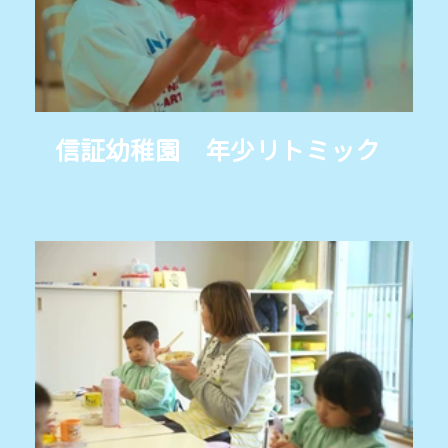
信証幼稚園 年少リトミック