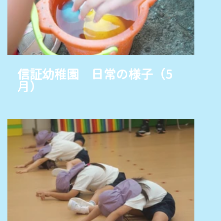
信証幼稚園 日常の様子（5
月）