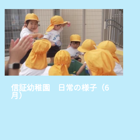
信証幼稚園 日常の様子（6
月）