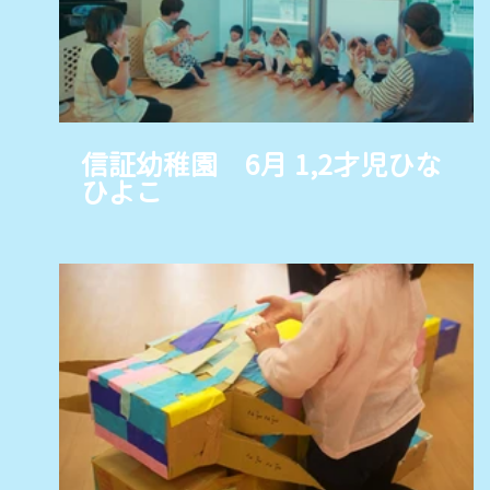
信証幼稚園 6月 1,2才児ひな
ひよこ